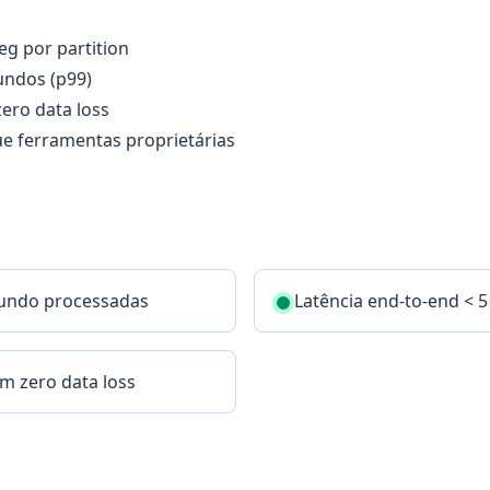
eg por partition
undos (p99)
zero data loss
ue ferramentas proprietárias
undo processadas
Latência end-to-end < 
m zero data loss