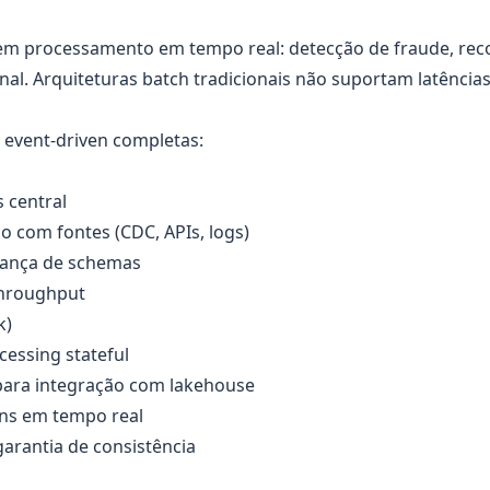
em processamento em tempo real: detecção de fraude, re
al. Arquiteturas batch tradicionais não suportam latência
event-driven completas:
 central
o com fontes (CDC, APIs, logs)
nança de schemas
throughput
k)
cessing stateful
para integração com lakehouse
ins em tempo real
garantia de consistência