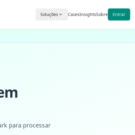
Soluções
Cases
Insights
Sobre
Entrar
 em
ark para processar