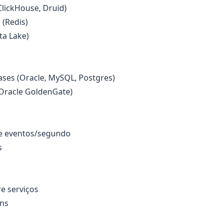
ClickHouse, Druid)
 (Redis)
ta Lake)
es (Oracle, MySQL, Postgres)
(Oracle GoldenGate)
e eventos/segundo
s
e serviços
rns